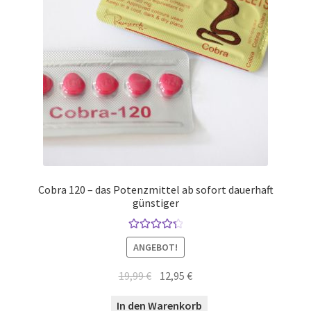
Cobra 120 – das Potenzmittel ab sofort dauerhaft
günstiger
Bewertet
ANGEBOT!
mit
4.46
von 5
Ursprünglicher
Aktueller
19,99
€
12,95
€
Preis
Preis
In den Warenkorb
war:
ist: