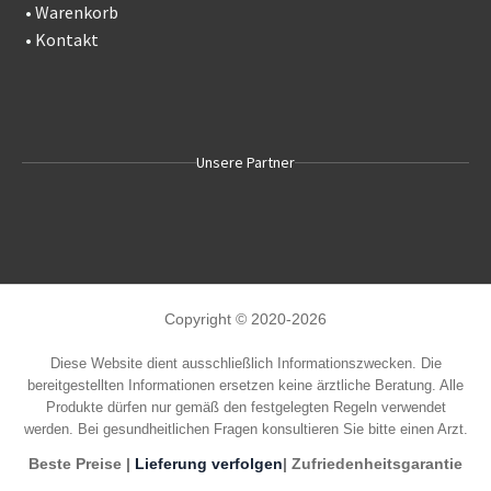
•
Warenkorb
•
Kontakt
Unsere Partner
Copyright © 2020-2026
Diese Website dient ausschließlich Informationszwecken. Die
bereitgestellten Informationen ersetzen keine ärztliche Beratung. Alle
Produkte dürfen nur gemäß den festgelegten Regeln verwendet
werden. Bei gesundheitlichen Fragen konsultieren Sie bitte einen Arzt.
Beste Preise |
Lieferung verfolgen
| Zufriedenheitsgarantie