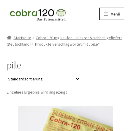
Zur
Zum
Menü
Navigation
Inhalt
springen
springen
Sildenafil kaufen
Startseite
Cobra 120 mg kaufen – diskret & schnell geliefert
(Deutschland)
Produkte verschlagwortet mit „pille“
Cobra 120 mg
Kamagra Oral Jelly
pille
Angebote
Sildenafil ohne Rezept
Einzelnes Ergebnis wird angezeigt
Sildenafil 120 mg
Themen