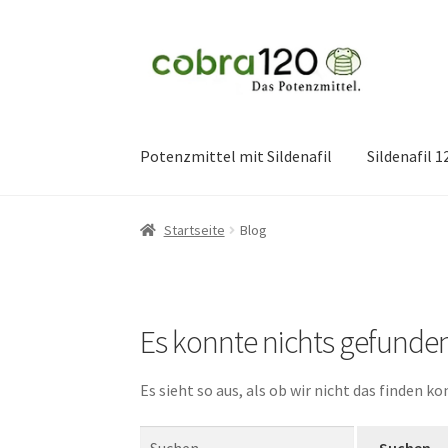
Zur
Zum
Navigation
Inhalt
springen
springen
Potenzmittel mit Sildenafil
Sildenafil 
Startseite
Blog
Es konnte nichts gefunde
Es sieht so aus, als ob wir nicht das finden 
Suchen