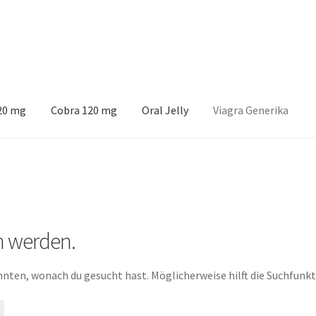
120 mg
Cobra 120 mg
Oral Jelly
Viagra Generika
n werden.
konnten, wonach du gesucht hast. Möglicherweise hilft die Suchfunkt