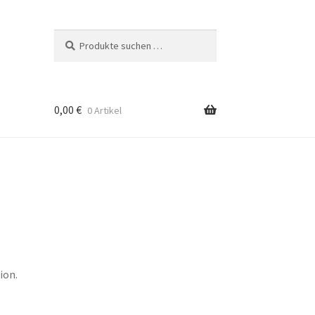
Suche
Suchen
nach:
0,00
€
0 Artikel
ion.