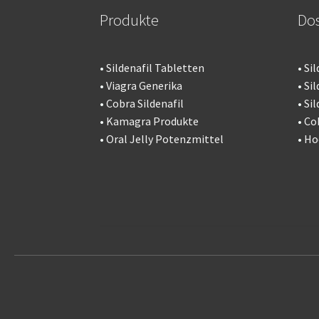
Produkte
Do
•
Sildenafil Tabletten
•
Sil
•
Viagra Generika
•
Sil
•
Cobra Sildenafil
•
Sil
•
Kamagra Produkte
•
Co
•
Oral Jelly Potenzmittel
•
Ho