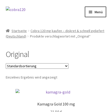
Zur
Zum
Menü
Navigation
Inhalt
springen
springen
Sildenafil kaufen
Startseite
Cobra 120 mg kaufen – diskret & schnell geliefert
(Deutschland)
Produkte verschlagwortet mit „Original“
Cobra 120 mg
Kamagra Oral Jelly
Original
Angebote
Sildenafil ohne Rezept
Einzelnes Ergebnis wird angezeigt
Sildenafil 120 mg
Themen
Kamagra Gold 100 mg
21,50
€